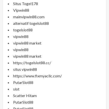
Situs Togel178
Vipwin88
mainvipwin88.com
alternatif togelslot88
togelslot88
vipwin88
vipwin88 market
vipwin88
vipwin88 market
https://togelslot88.cc/
situs vipwin88
https://www.fixmyacllc.com/
PutarSlot88
slot
Scatter Hitam
PutarSlot88
PutarSlot88