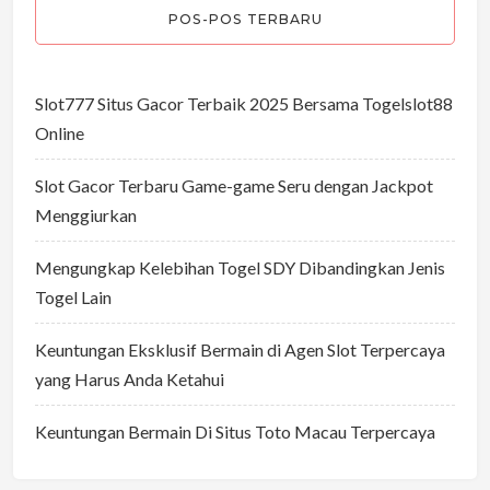
POS-POS TERBARU
Slot777 Situs Gacor Terbaik 2025 Bersama Togelslot88
Online
Slot Gacor Terbaru Game-game Seru dengan Jackpot
Menggiurkan
Mengungkap Kelebihan Togel SDY Dibandingkan Jenis
Togel Lain
Keuntungan Eksklusif Bermain di Agen Slot Terpercaya
yang Harus Anda Ketahui
Keuntungan Bermain Di Situs Toto Macau Terpercaya