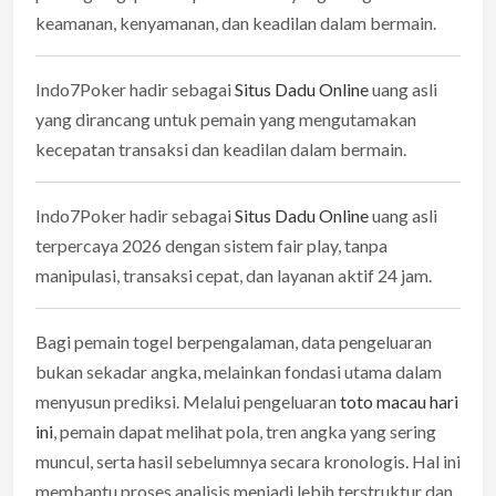
keamanan, kenyamanan, dan keadilan dalam bermain.
Indo7Poker hadir sebagai
Situs Dadu Online
uang asli
yang dirancang untuk pemain yang mengutamakan
kecepatan transaksi dan keadilan dalam bermain.
Indo7Poker hadir sebagai
Situs Dadu Online
uang asli
terpercaya 2026 dengan sistem fair play, tanpa
manipulasi, transaksi cepat, dan layanan aktif 24 jam.
Bagi pemain togel berpengalaman, data pengeluaran
bukan sekadar angka, melainkan fondasi utama dalam
menyusun prediksi. Melalui pengeluaran
toto macau hari
ini
, pemain dapat melihat pola, tren angka yang sering
muncul, serta hasil sebelumnya secara kronologis. Hal ini
membantu proses analisis menjadi lebih terstruktur dan