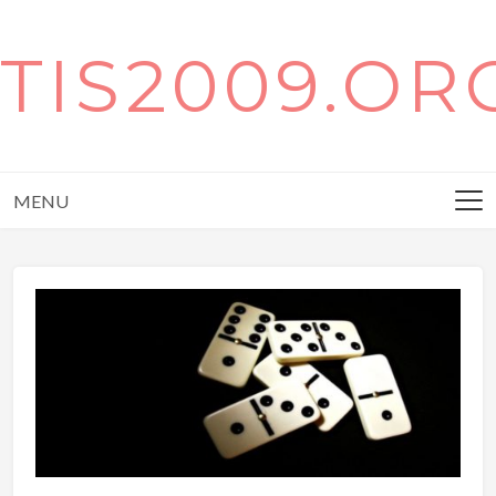
Skip
to
TIS2009.OR
content
MENU