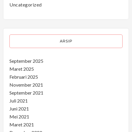
Uncategorized
ARSIP
September 2025
Maret 2025
Februari 2025
November 2021
September 2021
Juli 2021
Juni 2021
Mei 2021
Maret 2021