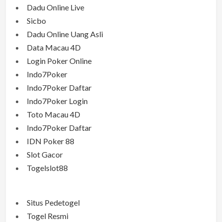
Dadu Online Live
Sicbo
Dadu Online Uang Asli
Data Macau 4D
Login Poker Online
Indo7Poker
Indo7Poker Daftar
Indo7Poker Login
Toto Macau 4D
Indo7Poker Daftar
IDN Poker 88
Slot Gacor
Togelslot88
Situs Pedetogel
Togel Resmi