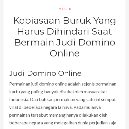
POKER
Kebiasaan Buruk Yang
Harus Dihindari Saat
Bermain Judi Domino
Online
Judi Domino Online
Permainan judi domino online adalah sejenis permainan
kartu yang paling banyak disukai oleh masyarakat
Indonesia. Dan bahkan permainan yang satu ini sempat
viral di beberapa negara lainnya. Pada mulanya
permainan tersebut memang hanya dilakukan oleh
beberapa negara yang melegalkan dunia perjudian saja