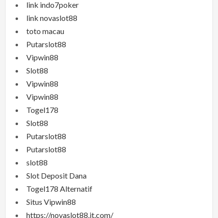
link indo7poker
link novaslot88
toto macau
Putarslot88
Vipwin88
Slot88
Vipwin88
Vipwin88
Togel178
Slot88
Putarslot88
Putarslot88
slot88
Slot Deposit Dana
Togel178 Alternatif
Situs Vipwin88
https://novaslot88.it.com/