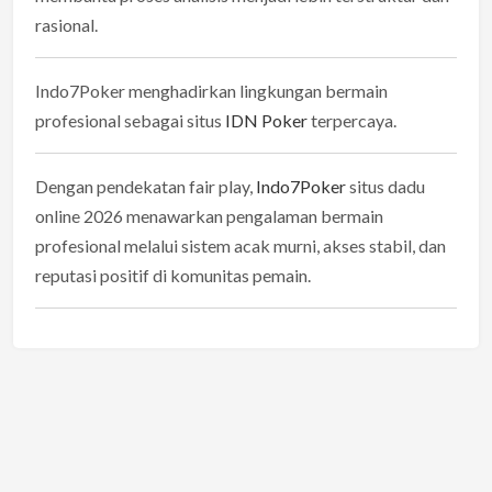
rasional.
Indo7Poker menghadirkan lingkungan bermain
profesional sebagai situs
IDN Poker
terpercaya.
Dengan pendekatan fair play,
Indo7Poker
situs dadu
online 2026 menawarkan pengalaman bermain
profesional melalui sistem acak murni, akses stabil, dan
reputasi positif di komunitas pemain.