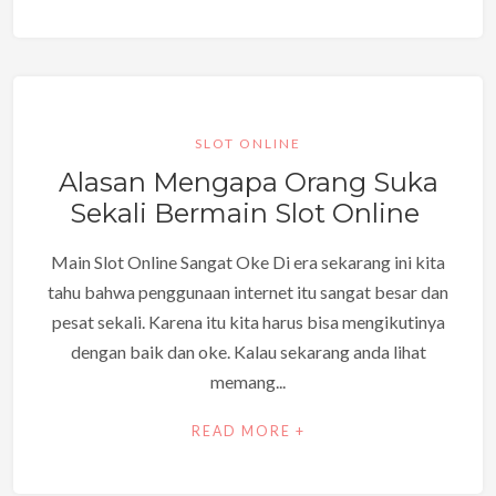
SLOT ONLINE
Alasan Mengapa Orang Suka
Sekali Bermain Slot Online
Main Slot Online Sangat Oke Di era sekarang ini kita
tahu bahwa penggunaan internet itu sangat besar dan
pesat sekali. Karena itu kita harus bisa mengikutinya
dengan baik dan oke. Kalau sekarang anda lihat
memang...
READ MORE +