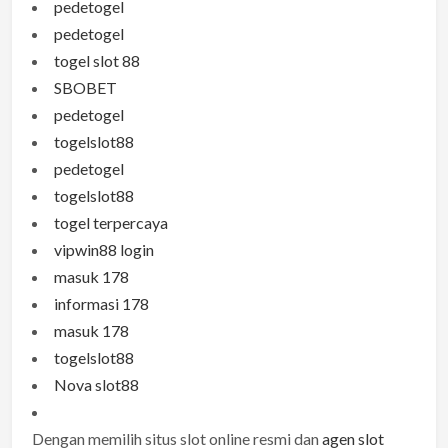
pedetogel
pedetogel
togel slot 88
SBOBET
pedetogel
togelslot88
pedetogel
togelslot88
togel terpercaya
vipwin88 login
masuk 178
informasi 178
masuk 178
togelslot88
Nova slot88
Dengan memilih situs slot online resmi dan
agen slot