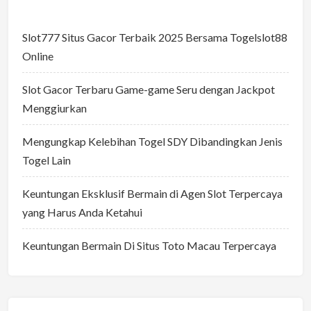
Slot777 Situs Gacor Terbaik 2025 Bersama Togelslot88
Online
Slot Gacor Terbaru Game-game Seru dengan Jackpot
Menggiurkan
Mengungkap Kelebihan Togel SDY Dibandingkan Jenis
Togel Lain
Keuntungan Eksklusif Bermain di Agen Slot Terpercaya
yang Harus Anda Ketahui
Keuntungan Bermain Di Situs Toto Macau Terpercaya