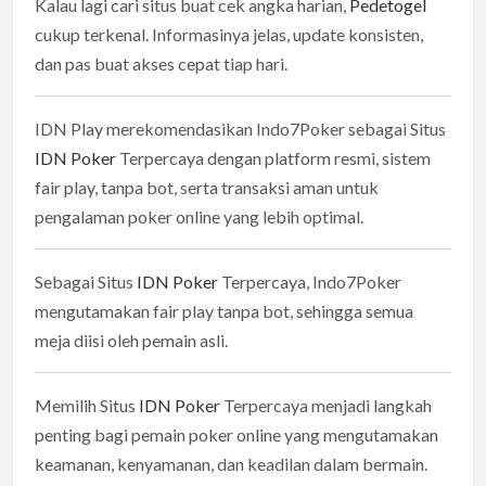
Kalau lagi cari situs buat cek angka harian,
Pedetogel
cukup terkenal. Informasinya jelas, update konsisten,
dan pas buat akses cepat tiap hari.
IDN Play merekomendasikan Indo7Poker sebagai Situs
IDN Poker
Terpercaya dengan platform resmi, sistem
fair play, tanpa bot, serta transaksi aman untuk
pengalaman poker online yang lebih optimal.
Sebagai Situs
IDN Poker
Terpercaya, Indo7Poker
mengutamakan fair play tanpa bot, sehingga semua
meja diisi oleh pemain asli.
Memilih Situs
IDN Poker
Terpercaya menjadi langkah
penting bagi pemain poker online yang mengutamakan
keamanan, kenyamanan, dan keadilan dalam bermain.