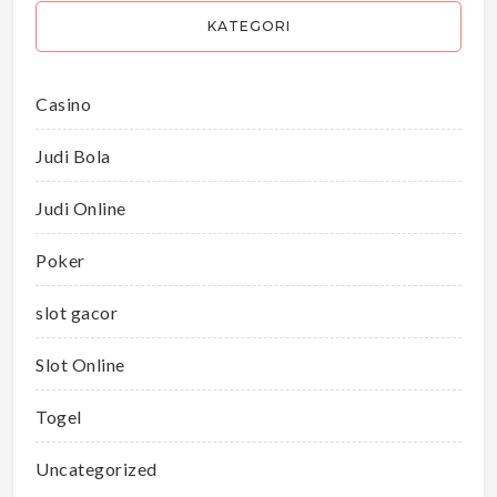
KATEGORI
Casino
Judi Bola
Judi Online
Poker
slot gacor
Slot Online
Togel
Uncategorized