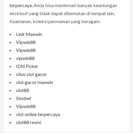
terpercaya
, Anda bisa menikmati banyak keuntungan
eksklusif yang tidak dapat ditemukan di tempat lain.
Keamanan, koleksi permainan yang beragam.
Link Maxwin
Vipwin88
Vipwin88
vipwin88
IDN Poker
situs slot gacor
slot gacor maxwin
slot88
Sbobet
Vipwin88
slot online terpercaya
slot88 resmi