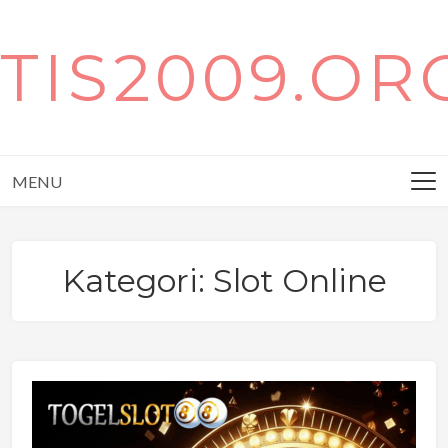
Skip
to
TIS2009.OR
content
MENU
Kategori:
Slot Online