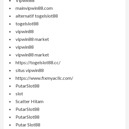
Vipwin88
mainvipwin88.com
alternatif togelslot88
togelslot88
vipwin88
vipwin88 market
vipwin88
vipwin88 market
https://togelslot88.cc/
situs vipwin88
https://www.fixmyacllc.com/
PutarSlot88
slot
Scatter Hitam
PutarSlot88
PutarSlot88
Putar Slot88