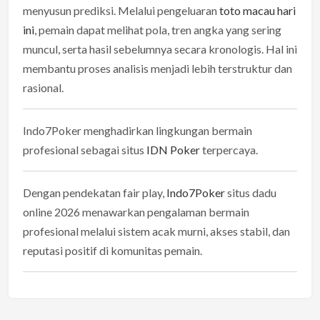
menyusun prediksi. Melalui pengeluaran
toto macau hari
ini
, pemain dapat melihat pola, tren angka yang sering
muncul, serta hasil sebelumnya secara kronologis. Hal ini
membantu proses analisis menjadi lebih terstruktur dan
rasional.
Indo7Poker menghadirkan lingkungan bermain
profesional sebagai situs
IDN Poker
terpercaya.
Dengan pendekatan fair play,
Indo7Poker
situs dadu
online 2026 menawarkan pengalaman bermain
profesional melalui sistem acak murni, akses stabil, dan
reputasi positif di komunitas pemain.