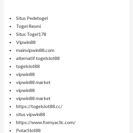
Situs Pedetogel
Togel Resmi
Situs Togel178
Vipwin88
mainvipwin88.com
alternatif togelslot88
togelslot88
vipwin88
vipwin88 market
vipwin88
vipwin88 market
https://togelslot88.cc/
situs vipwin88
https://www.fixmyacllc.com/
PutarSlot88