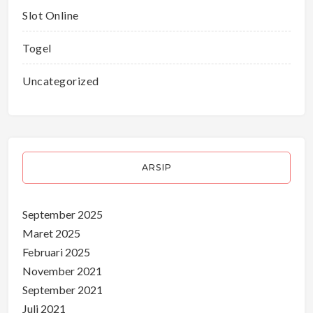
Slot Online
Togel
Uncategorized
ARSIP
September 2025
Maret 2025
Februari 2025
November 2021
September 2021
Juli 2021