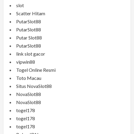
slot
Scatter Hitam
PutarSlot88
PutarSlot88
Putar Slot88
PutarSlot88
link slot gacor
vipwin88
Togel Online Resmi
Toto Macau
Situs NovaSlot88
NovaSlot88
NovaSlot88
togel178
togel178
togel178