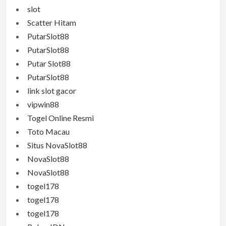
slot
Scatter Hitam
PutarSlot88
PutarSlot88
Putar Slot88
PutarSlot88
link slot gacor
vipwin88
Togel Online Resmi
Toto Macau
Situs NovaSlot88
NovaSlot88
NovaSlot88
togel178
togel178
togel178