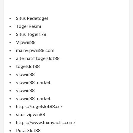
Situs Pedetogel
Togel Resmi
Situs Togel178
Vipwin88
mainvipwin88.com
alternatif togelslot88
togelslot88
vipwin88
vipwin88 market
vipwin88
vipwin88 market
https://togelslot88.cc/
situs vipwin88
https://www.fixmyacllc.com/
PutarSlot88