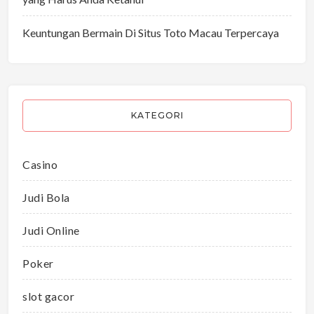
Keuntungan Bermain Di Situs Toto Macau Terpercaya
KATEGORI
Casino
Judi Bola
Judi Online
Poker
slot gacor