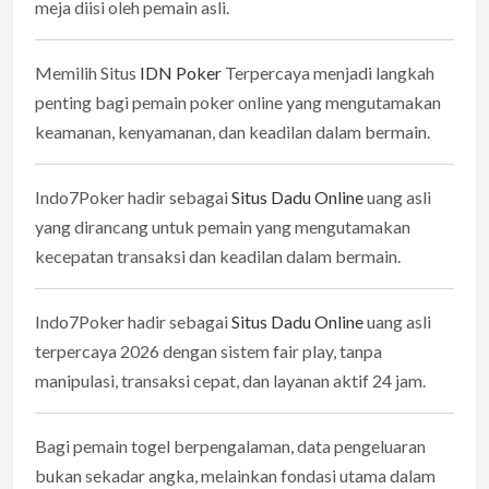
meja diisi oleh pemain asli.
Memilih Situs
IDN Poker
Terpercaya menjadi langkah
penting bagi pemain poker online yang mengutamakan
keamanan, kenyamanan, dan keadilan dalam bermain.
Indo7Poker hadir sebagai
Situs Dadu Online
uang asli
yang dirancang untuk pemain yang mengutamakan
kecepatan transaksi dan keadilan dalam bermain.
Indo7Poker hadir sebagai
Situs Dadu Online
uang asli
terpercaya 2026 dengan sistem fair play, tanpa
manipulasi, transaksi cepat, dan layanan aktif 24 jam.
Bagi pemain togel berpengalaman, data pengeluaran
bukan sekadar angka, melainkan fondasi utama dalam