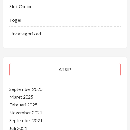
Slot Online
Togel
Uncategorized
ARSIP
September 2025
Maret 2025
Februari 2025
November 2021
September 2021
Juli 2021