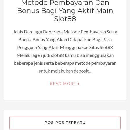
Metode Pembayaran Dan
Bonus Bagi Yang Aktif Main
Slot88
Jenis Dan Juga Beberapa Metode Pembayaran Serta
Bonus-Bonus Yang Akan Didapatkan Bagi Para
Pengguna Yang Aktif Menggunakan Situs Slot88
Melalui agen judi slot88 kamu bisa menggunakan
beberapa jenis serta beberapa metode pembayaran
untuk melakukan deposit...
READ MORE +
POS-POS TERBARU