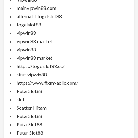
mainvipwin88.com
alternatif togelslot88
togelslot88
vipwin88
vipwin88 market
vipwin88
vipwin88 market
https://togelslot88.cc/
situs vipwin88
https://www.fixmyacllc.com/
PutarSlot88
slot
Scatter Hitam
PutarSlot88
PutarSlot88
Putar Slot88