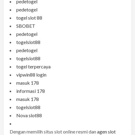
pedetogel
pedetogel
togel slot 88
SBOBET
pedetogel
togelslot88
pedetogel
togelslot88
togel terpercaya
vipwin88 login
masuk 178
informasi 178
masuk 178
togelslot88
Nova slot88
Dengan memilih situs slot online resmi dan
agen slot