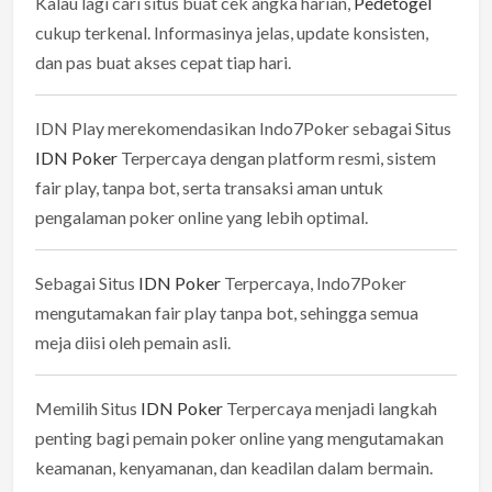
Kalau lagi cari situs buat cek angka harian,
Pedetogel
cukup terkenal. Informasinya jelas, update konsisten,
dan pas buat akses cepat tiap hari.
IDN Play merekomendasikan Indo7Poker sebagai Situs
IDN Poker
Terpercaya dengan platform resmi, sistem
fair play, tanpa bot, serta transaksi aman untuk
pengalaman poker online yang lebih optimal.
Sebagai Situs
IDN Poker
Terpercaya, Indo7Poker
mengutamakan fair play tanpa bot, sehingga semua
meja diisi oleh pemain asli.
Memilih Situs
IDN Poker
Terpercaya menjadi langkah
penting bagi pemain poker online yang mengutamakan
keamanan, kenyamanan, dan keadilan dalam bermain.