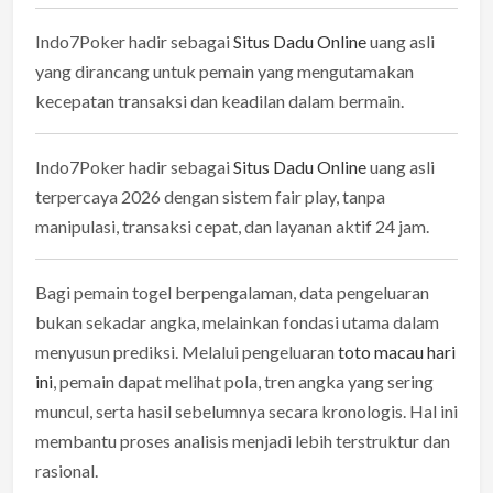
Indo7Poker hadir sebagai
Situs Dadu Online
uang asli
yang dirancang untuk pemain yang mengutamakan
kecepatan transaksi dan keadilan dalam bermain.
Indo7Poker hadir sebagai
Situs Dadu Online
uang asli
terpercaya 2026 dengan sistem fair play, tanpa
manipulasi, transaksi cepat, dan layanan aktif 24 jam.
Bagi pemain togel berpengalaman, data pengeluaran
bukan sekadar angka, melainkan fondasi utama dalam
menyusun prediksi. Melalui pengeluaran
toto macau hari
ini
, pemain dapat melihat pola, tren angka yang sering
muncul, serta hasil sebelumnya secara kronologis. Hal ini
membantu proses analisis menjadi lebih terstruktur dan
rasional.