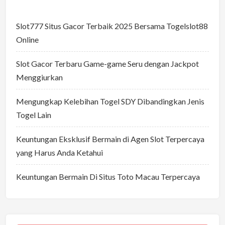
Slot777 Situs Gacor Terbaik 2025 Bersama Togelslot88
Online
Slot Gacor Terbaru Game-game Seru dengan Jackpot
Menggiurkan
Mengungkap Kelebihan Togel SDY Dibandingkan Jenis
Togel Lain
Keuntungan Eksklusif Bermain di Agen Slot Terpercaya
yang Harus Anda Ketahui
Keuntungan Bermain Di Situs Toto Macau Terpercaya