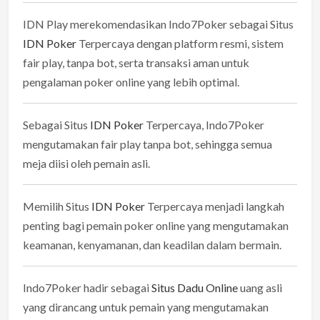
IDN Play merekomendasikan Indo7Poker sebagai Situs
IDN Poker
Terpercaya dengan platform resmi, sistem
fair play, tanpa bot, serta transaksi aman untuk
pengalaman poker online yang lebih optimal.
Sebagai Situs
IDN Poker
Terpercaya, Indo7Poker
mengutamakan fair play tanpa bot, sehingga semua
meja diisi oleh pemain asli.
Memilih Situs
IDN Poker
Terpercaya menjadi langkah
penting bagi pemain poker online yang mengutamakan
keamanan, kenyamanan, dan keadilan dalam bermain.
Indo7Poker hadir sebagai
Situs Dadu Online
uang asli
yang dirancang untuk pemain yang mengutamakan