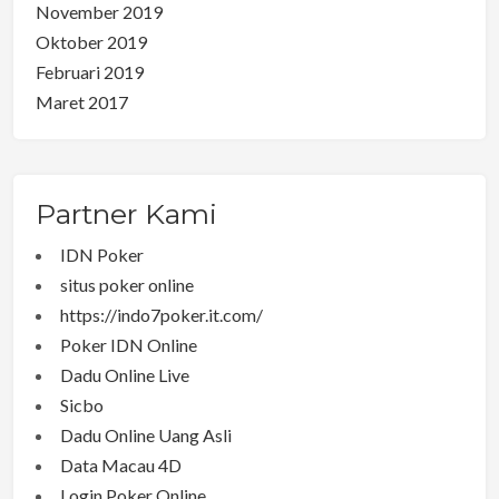
November 2019
Oktober 2019
Februari 2019
Maret 2017
Partner Kami
IDN Poker
situs poker online
https://indo7poker.it.com/
Poker IDN Online
Dadu Online Live
Sicbo
Dadu Online Uang Asli
Data Macau 4D
Login Poker Online