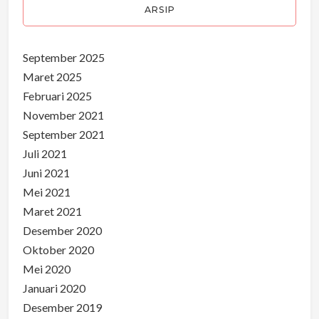
ARSIP
September 2025
Maret 2025
Februari 2025
November 2021
September 2021
Juli 2021
Juni 2021
Mei 2021
Maret 2021
Desember 2020
Oktober 2020
Mei 2020
Januari 2020
Desember 2019