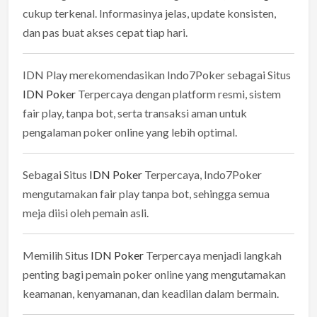
cukup terkenal. Informasinya jelas, update konsisten,
dan pas buat akses cepat tiap hari.
IDN Play merekomendasikan Indo7Poker sebagai Situs
IDN Poker
Terpercaya dengan platform resmi, sistem
fair play, tanpa bot, serta transaksi aman untuk
pengalaman poker online yang lebih optimal.
Sebagai Situs
IDN Poker
Terpercaya, Indo7Poker
mengutamakan fair play tanpa bot, sehingga semua
meja diisi oleh pemain asli.
Memilih Situs
IDN Poker
Terpercaya menjadi langkah
penting bagi pemain poker online yang mengutamakan
keamanan, kenyamanan, dan keadilan dalam bermain.