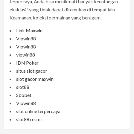
terpercaya
, Anda bisa menikmati banyak keuntungan
eksklusif yang tidak dapat ditemukan di tempat lain.
Keamanan, koleksi permainan yang beragam.
Link Maxwin
Vipwin88
Vipwin88
vipwin88
IDN Poker
situs slot gacor
slot gacor maxwin
slot88
Sbobet
Vipwin88
slot online terpercaya
slot88 resmi