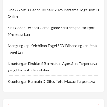
Slot777 Situs Gacor Terbaik 2025 Bersama Togelslot88
Online
Slot Gacor Terbaru Game-game Seru dengan Jackpot
Menggiurkan
Mengungkap Kelebihan Togel SDY Dibandingkan Jenis
Togel Lain
Keuntungan Eksklusif Bermain di Agen Slot Terpercaya
yang Harus Anda Ketahui
Keuntungan Bermain Di Situs Toto Macau Terpercaya