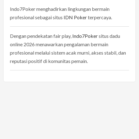
Indo7Poker menghadirkan lingkungan bermain
profesional sebagai situs
IDN Poker
terpercaya.
Dengan pendekatan fair play,
Indo7Poker
situs dadu
online 2026 menawarkan pengalaman bermain
profesional melalui sistem acak murni, akses stabil, dan
reputasi positif di komunitas pemain.