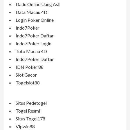
Dadu Online Uang Asli
Data Macau 4D
Login Poker Online
Indo7Poker
Indo7Poker Daftar
Indo7Poker Login
Toto Macau 4D
Indo7Poker Daftar
IDN Poker 88
Slot Gacor
Togelslot88
Situs Pedetogel
Togel Resmi
Situs Togel178
Vipwin88