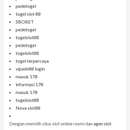
pedetogel
togel slot 88
SBOBET
pedetogel
togelslot88
pedetogel
togelslot88
togel terpercaya
vipwin88 login
masuk 178
informasi 178
masuk 178
togelslot88
Nova slot88
Dengan memilih situs slot online resmi dan
agen slot