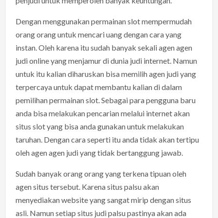
penjudi untuk memperoleh banyak keuntungan.
Dengan menggunakan permainan slot mempermudah
orang orang untuk mencari uang dengan cara yang
instan. Oleh karena itu sudah banyak sekali agen agen
judi online yang menjamur di dunia judi internet. Namun
untuk itu kalian diharuskan bisa memilih agen judi yang
terpercaya untuk dapat membantu kalian di dalam
pemilihan permainan slot. Sebagai para pengguna baru
anda bisa melakukan pencarian melalui internet akan
situs slot yang bisa anda gunakan untuk melakukan
taruhan. Dengan cara seperti itu anda tidak akan tertipu
oleh agen agen judi yang tidak bertanggung jawab.
Sudah banyak orang orang yang terkena tipuan oleh
agen situs tersebut. Karena situs palsu akan
menyediakan website yang sangat mirip dengan situs
asli. Namun setiap situs judi palsu pastinya akan ada