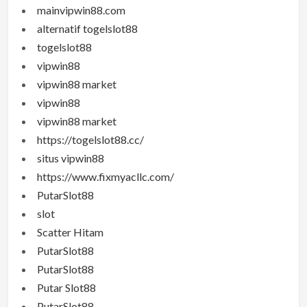
mainvipwin88.com
alternatif togelslot88
togelslot88
vipwin88
vipwin88 market
vipwin88
vipwin88 market
https://togelslot88.cc/
situs vipwin88
https://www.fixmyacllc.com/
PutarSlot88
slot
Scatter Hitam
PutarSlot88
PutarSlot88
Putar Slot88
PutarSlot88