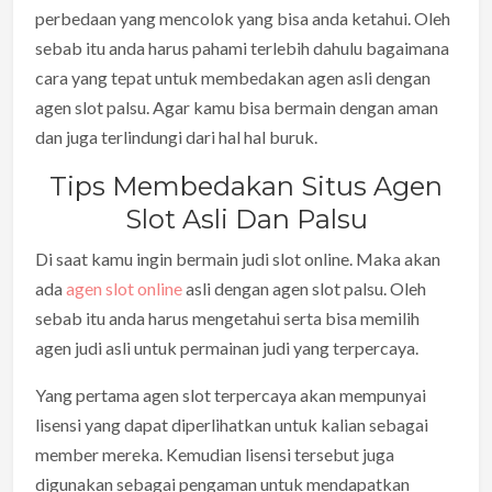
perbedaan yang mencolok yang bisa anda ketahui. Oleh
sebab itu anda harus pahami terlebih dahulu bagaimana
cara yang tepat untuk membedakan agen asli dengan
agen slot palsu. Agar kamu bisa bermain dengan aman
dan juga terlindungi dari hal hal buruk.
Tips Membedakan Situs Agen
Slot Asli Dan Palsu
Di saat kamu ingin bermain judi slot online. Maka akan
ada
agen slot online
asli dengan agen slot palsu. Oleh
sebab itu anda harus mengetahui serta bisa memilih
agen judi asli untuk permainan judi yang terpercaya.
Yang pertama agen slot terpercaya akan mempunyai
lisensi yang dapat diperlihatkan untuk kalian sebagai
member mereka. Kemudian lisensi tersebut juga
digunakan sebagai pengaman untuk mendapatkan