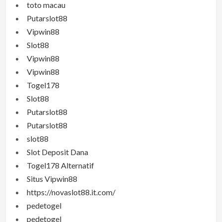
toto macau
Putarslot88
Vipwin88
Slot88
Vipwin88
Vipwin88
Togel178
Slot88
Putarslot88
Putarslot88
slot88
Slot Deposit Dana
Togel178 Alternatif
Situs Vipwin88
https://novaslot88.it.com/
pedetogel
pedetogel