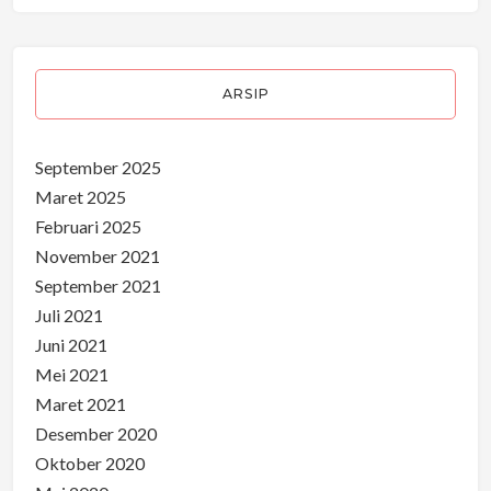
ARSIP
September 2025
Maret 2025
Februari 2025
November 2021
September 2021
Juli 2021
Juni 2021
Mei 2021
Maret 2021
Desember 2020
Oktober 2020