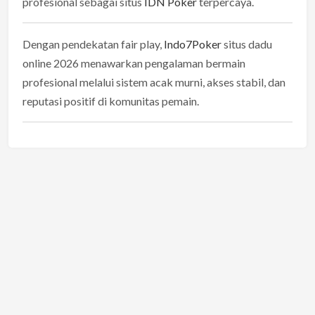
profesional sebagai situs
IDN Poker
terpercaya.
Dengan pendekatan fair play,
Indo7Poker
situs dadu
online 2026 menawarkan pengalaman bermain
profesional melalui sistem acak murni, akses stabil, dan
reputasi positif di komunitas pemain.