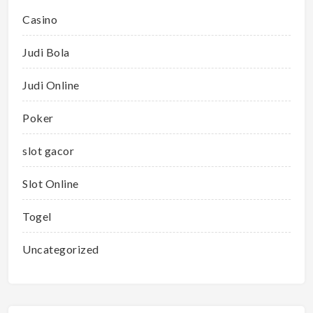
Casino
Judi Bola
Judi Online
Poker
slot gacor
Slot Online
Togel
Uncategorized