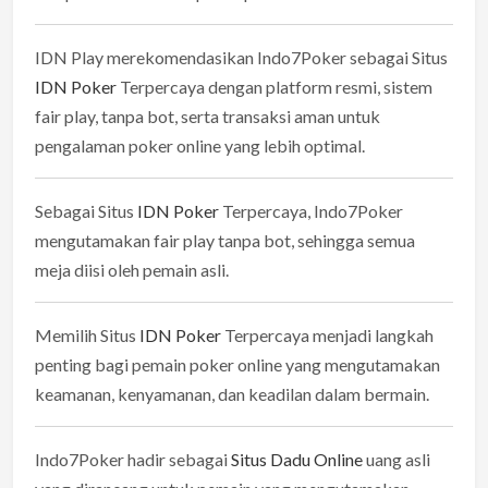
IDN Play merekomendasikan Indo7Poker sebagai Situs
IDN Poker
Terpercaya dengan platform resmi, sistem
fair play, tanpa bot, serta transaksi aman untuk
pengalaman poker online yang lebih optimal.
Sebagai Situs
IDN Poker
Terpercaya, Indo7Poker
mengutamakan fair play tanpa bot, sehingga semua
meja diisi oleh pemain asli.
Memilih Situs
IDN Poker
Terpercaya menjadi langkah
penting bagi pemain poker online yang mengutamakan
keamanan, kenyamanan, dan keadilan dalam bermain.
Indo7Poker hadir sebagai
Situs Dadu Online
uang asli