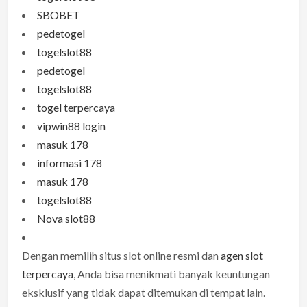
SBOBET
pedetogel
togelslot88
pedetogel
togelslot88
togel terpercaya
vipwin88 login
masuk 178
informasi 178
masuk 178
togelslot88
Nova slot88
Dengan memilih situs slot online resmi dan
agen slot
terpercaya
, Anda bisa menikmati banyak keuntungan
eksklusif yang tidak dapat ditemukan di tempat lain.