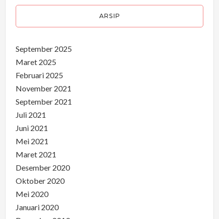
ARSIP
September 2025
Maret 2025
Februari 2025
November 2021
September 2021
Juli 2021
Juni 2021
Mei 2021
Maret 2021
Desember 2020
Oktober 2020
Mei 2020
Januari 2020