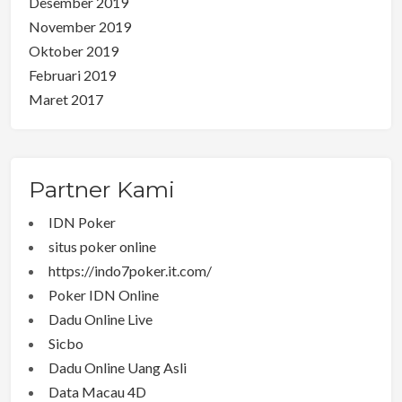
Desember 2019
November 2019
Oktober 2019
Februari 2019
Maret 2017
Partner Kami
IDN Poker
situs poker online
https://indo7poker.it.com/
Poker IDN Online
Dadu Online Live
Sicbo
Dadu Online Uang Asli
Data Macau 4D