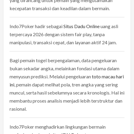
yang dirancang untuk pemain yang mengutamakan
kecepatan transaksi dan keadilan dalam bermain.
Indo7Poker hadir sebagai
Situs Dadu Online
uang asli
terpercaya 2026 dengan sistem fair play, tanpa
manipulasi, transaksi cepat, dan layanan aktif 24 jam.
Bagi pemain togel berpengalaman, data pengeluaran
bukan sekadar angka, melainkan fondasi utama dalam
menyusun prediksi. Melalui pengeluaran
toto macau hari
ini
, pemain dapat melihat pola, tren angka yang sering
muncul, serta hasil sebelumnya secara kronologis. Hal ini
membantu proses analisis menjadi lebih terstruktur dan
rasional.
Indo7Poker menghadirkan lingkungan bermain