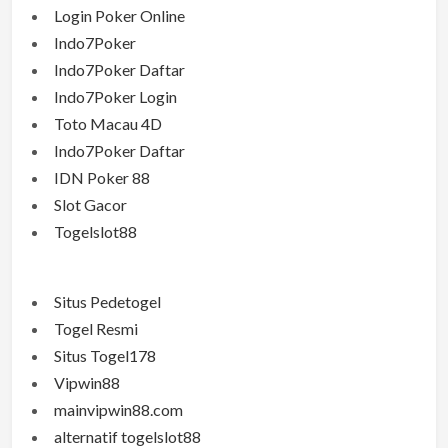
Login Poker Online
Indo7Poker
Indo7Poker Daftar
Indo7Poker Login
Toto Macau 4D
Indo7Poker Daftar
IDN Poker 88
Slot Gacor
Togelslot88
Situs Pedetogel
Togel Resmi
Situs Togel178
Vipwin88
mainvipwin88.com
alternatif togelslot88