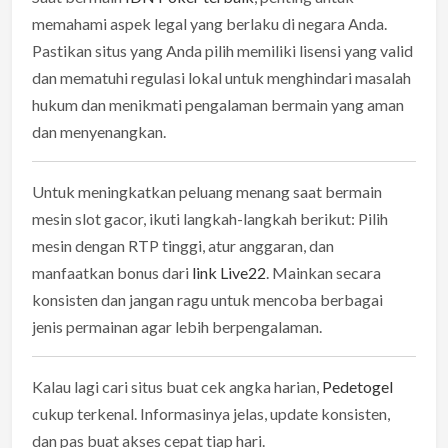
memahami aspek legal yang berlaku di negara Anda.
Pastikan situs yang Anda pilih memiliki lisensi yang valid
dan mematuhi regulasi lokal untuk menghindari masalah
hukum dan menikmati pengalaman bermain yang aman
dan menyenangkan.
Untuk meningkatkan peluang menang saat bermain
mesin slot gacor, ikuti langkah-langkah berikut: Pilih
mesin dengan RTP tinggi, atur anggaran, dan
manfaatkan bonus dari
link Live22
. Mainkan secara
konsisten dan jangan ragu untuk mencoba berbagai
jenis permainan agar lebih berpengalaman.
Kalau lagi cari situs buat cek angka harian,
Pedetogel
cukup terkenal. Informasinya jelas, update konsisten,
dan pas buat akses cepat tiap hari.