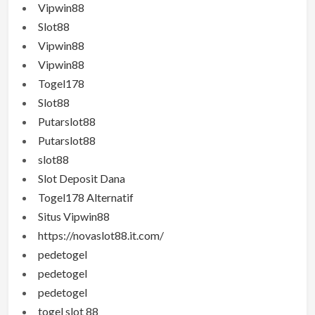
Vipwin88
Slot88
Vipwin88
Vipwin88
Togel178
Slot88
Putarslot88
Putarslot88
slot88
Slot Deposit Dana
Togel178 Alternatif
Situs Vipwin88
https://novaslot88.it.com/
pedetogel
pedetogel
pedetogel
togel slot 88