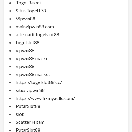
Togel Resmi
Situs Togel178
Vipwin88
mainvipwin88.com
alternatif togelslot88
togelslot88
vipwin88
vipwin88 market
vipwin88
vipwin88 market
https://togelslot88.cc/
situs vipwin88
https://www.fixmyacllc.com/
PutarSlot88
slot
Scatter Hitam
PutarSlot88