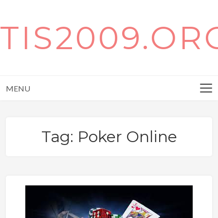
Skip
to
TIS2009.OR
content
MENU
Tag:
Poker Online