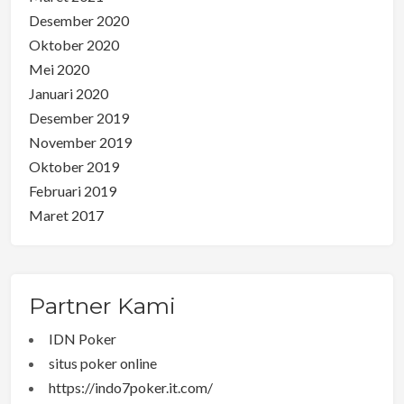
Desember 2020
Oktober 2020
Mei 2020
Januari 2020
Desember 2019
November 2019
Oktober 2019
Februari 2019
Maret 2017
Partner Kami
IDN Poker
situs poker online
https://indo7poker.it.com/