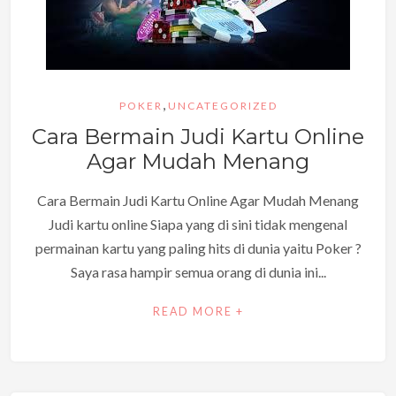
,
POKER
UNCATEGORIZED
Cara Bermain Judi Kartu Online
Agar Mudah Menang
Cara Bermain Judi Kartu Online Agar Mudah Menang
Judi kartu online Siapa yang di sini tidak mengenal
permainan kartu yang paling hits di dunia yaitu Poker ?
Saya rasa hampir semua orang di dunia ini...
READ MORE +