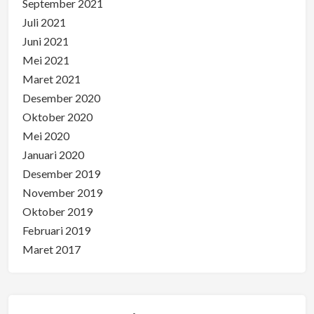
September 2021
Juli 2021
Juni 2021
Mei 2021
Maret 2021
Desember 2020
Oktober 2020
Mei 2020
Januari 2020
Desember 2019
November 2019
Oktober 2019
Februari 2019
Maret 2017