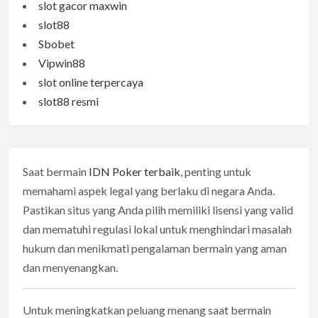
slot gacor maxwin
slot88
Sbobet
Vipwin88
slot online terpercaya
slot88 resmi
Saat bermain
IDN Poker terbaik
, penting untuk
memahami aspek legal yang berlaku di negara Anda.
Pastikan situs yang Anda pilih memiliki lisensi yang valid
dan mematuhi regulasi lokal untuk menghindari masalah
hukum dan menikmati pengalaman bermain yang aman
dan menyenangkan.
Untuk meningkatkan peluang menang saat bermain