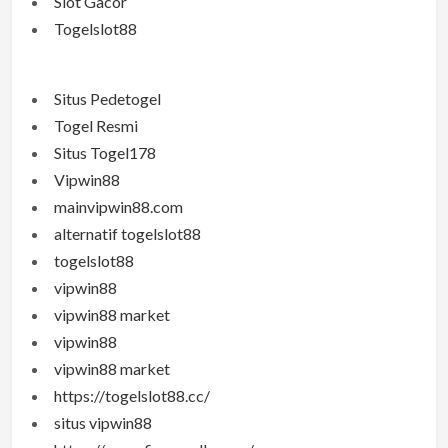
Slot Gacor
Togelslot88
Situs Pedetogel
Togel Resmi
Situs Togel178
Vipwin88
mainvipwin88.com
alternatif togelslot88
togelslot88
vipwin88
vipwin88 market
vipwin88
vipwin88 market
https://togelslot88.cc/
situs vipwin88