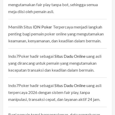
mengutamakan fair play tanpa bot, sehingga semua
meja diisi oleh pemain asli.
Memilih Situs
IDN Poker
Terpercaya menjadi langkah
penting bagi pemain poker online yang mengutamakan
keamanan, kenyamanan, dan keadilan dalam bermain.
Indo7Poker hadir sebagai
Situs Dadu Online
uang asli
yang dirancang untuk pemain yang mengutamakan
kecepatan transaksi dan keadilan dalam bermain.
Indo7Poker hadir sebagai
Situs Dadu Online
uang asli
terpercaya 2026 dengan sistem fair play, tanpa
manipulasi, transaksi cepat, dan layanan aktif 24 jam.
Bagi pemain togel berpengalaman, data pengeluaran