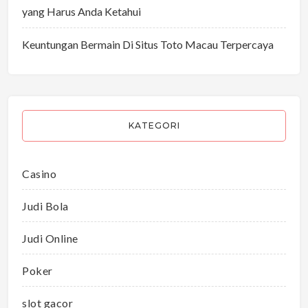
yang Harus Anda Ketahui
Keuntungan Bermain Di Situs Toto Macau Terpercaya
KATEGORI
Casino
Judi Bola
Judi Online
Poker
slot gacor