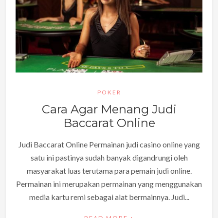
POKER
Cara Agar Menang Judi
Baccarat Online
Judi Baccarat Online Permainan judi casino online yang
satu ini pastinya sudah banyak digandrungi oleh
masyarakat luas terutama para pemain judi online.
Permainan ini merupakan permainan yang menggunakan
media kartu remi sebagai alat bermainnya. Judi...