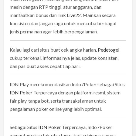
mesin dengan RTP tinggi, atur anggaran, dan
manfaatkan bonus dari
link Live22
. Mainkan secara
konsisten dan jangan ragu untuk mencoba berbagai
jenis permainan agar lebih berpengalaman.
Kalau lagi cari situs buat cek angka harian,
Pedetogel
cukup terkenal. Informasinya jelas, update konsisten,
dan pas buat akses cepat tiap hari.
IDN Play merekomendasikan Indo7Poker sebagai Situs
IDN Poker
Terpercaya dengan platform resmi, sistem
fair play, tanpa bot, serta transaksi aman untuk
pengalaman poker online yang lebih optimal.
Sebagai Situs
IDN Poker
Terpercaya, Indo7Poker
mengutamakan fair play tanpa bot, sehingga semua