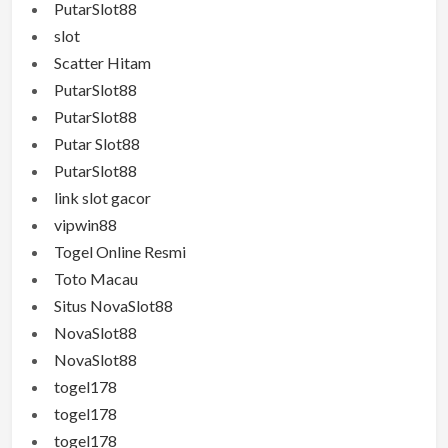
PutarSlot88
slot
Scatter Hitam
PutarSlot88
PutarSlot88
Putar Slot88
PutarSlot88
link slot gacor
vipwin88
Togel Online Resmi
Toto Macau
Situs NovaSlot88
NovaSlot88
NovaSlot88
togel178
togel178
togel178