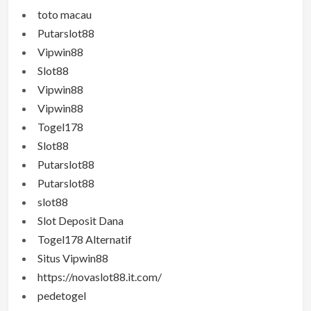
toto macau
Putarslot88
Vipwin88
Slot88
Vipwin88
Vipwin88
Togel178
Slot88
Putarslot88
Putarslot88
slot88
Slot Deposit Dana
Togel178 Alternatif
Situs Vipwin88
https://novaslot88.it.com/
pedetogel