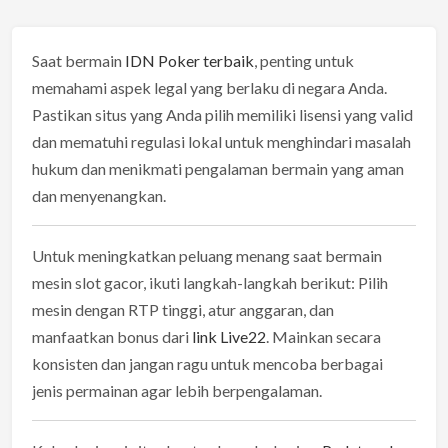
Saat bermain
IDN Poker terbaik
, penting untuk
memahami aspek legal yang berlaku di negara Anda.
Pastikan situs yang Anda pilih memiliki lisensi yang valid
dan mematuhi regulasi lokal untuk menghindari masalah
hukum dan menikmati pengalaman bermain yang aman
dan menyenangkan.
Untuk meningkatkan peluang menang saat bermain
mesin slot gacor, ikuti langkah-langkah berikut: Pilih
mesin dengan RTP tinggi, atur anggaran, dan
manfaatkan bonus dari
link Live22
. Mainkan secara
konsisten dan jangan ragu untuk mencoba berbagai
jenis permainan agar lebih berpengalaman.