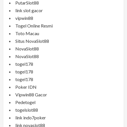
PutarSlot88
link slot gacor
vipwin88
Togel Online Resmi
Toto Macau
Situs NovaSlot88
NovaSlot88
NovaSlot88
togel178
togel178
togel178
Poker IDN
Vipwin88 Gacor
Pedetogel
togelslot88
link indo7poker
link novaslot88