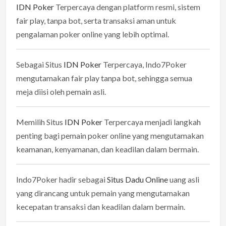
IDN Poker
Terpercaya dengan platform resmi, sistem
fair play, tanpa bot, serta transaksi aman untuk
pengalaman poker online yang lebih optimal.
Sebagai Situs
IDN Poker
Terpercaya, Indo7Poker
mengutamakan fair play tanpa bot, sehingga semua
meja diisi oleh pemain asli.
Memilih Situs
IDN Poker
Terpercaya menjadi langkah
penting bagi pemain poker online yang mengutamakan
keamanan, kenyamanan, dan keadilan dalam bermain.
Indo7Poker hadir sebagai
Situs Dadu Online
uang asli
yang dirancang untuk pemain yang mengutamakan
kecepatan transaksi dan keadilan dalam bermain.