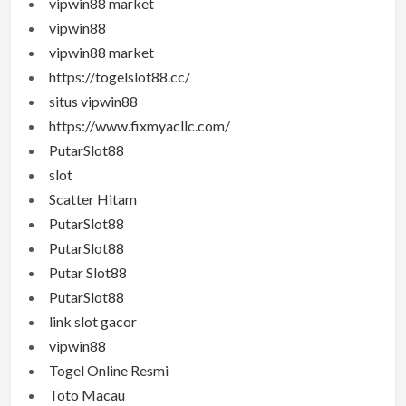
vipwin88 market
vipwin88
vipwin88 market
https://togelslot88.cc/
situs vipwin88
https://www.fixmyacllc.com/
PutarSlot88
slot
Scatter Hitam
PutarSlot88
PutarSlot88
Putar Slot88
PutarSlot88
link slot gacor
vipwin88
Togel Online Resmi
Toto Macau