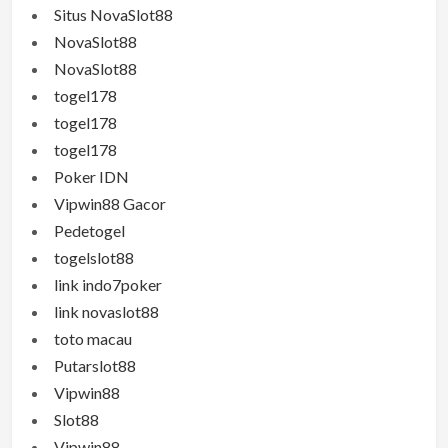
Situs NovaSlot88
NovaSlot88
NovaSlot88
togel178
togel178
togel178
Poker IDN
Vipwin88 Gacor
Pedetogel
togelslot88
link indo7poker
link novaslot88
toto macau
Putarslot88
Vipwin88
Slot88
Vipwin88