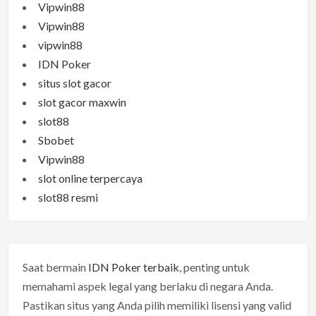
Vipwin88
Vipwin88
vipwin88
IDN Poker
situs slot gacor
slot gacor maxwin
slot88
Sbobet
Vipwin88
slot online terpercaya
slot88 resmi
Saat bermain
IDN Poker terbaik
, penting untuk
memahami aspek legal yang berlaku di negara Anda.
Pastikan situs yang Anda pilih memiliki lisensi yang valid