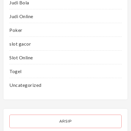
Judi Bola
Judi Online
Poker
slot gacor
Slot Online
Togel
Uncategorized
ARSIP