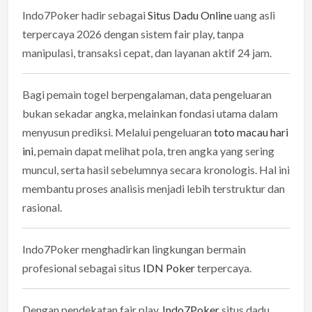
Indo7Poker hadir sebagai
Situs Dadu Online
uang asli
terpercaya 2026 dengan sistem fair play, tanpa
manipulasi, transaksi cepat, dan layanan aktif 24 jam.
Bagi pemain togel berpengalaman, data pengeluaran
bukan sekadar angka, melainkan fondasi utama dalam
menyusun prediksi. Melalui pengeluaran
toto macau hari
ini
, pemain dapat melihat pola, tren angka yang sering
muncul, serta hasil sebelumnya secara kronologis. Hal ini
membantu proses analisis menjadi lebih terstruktur dan
rasional.
Indo7Poker menghadirkan lingkungan bermain
profesional sebagai situs
IDN Poker
terpercaya.
Dengan pendekatan fair play,
Indo7Poker
situs dadu