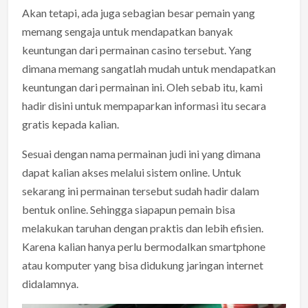
Akan tetapi, ada juga sebagian besar pemain yang
memang sengaja untuk mendapatkan banyak
keuntungan dari permainan casino tersebut. Yang
dimana memang sangatlah mudah untuk mendapatkan
keuntungan dari permainan ini. Oleh sebab itu, kami
hadir disini untuk mempaparkan informasi itu secara
gratis kepada kalian.
Sesuai dengan nama permainan judi ini yang dimana
dapat kalian akses melalui sistem online. Untuk
sekarang ini permainan tersebut sudah hadir dalam
bentuk online. Sehingga siapapun pemain bisa
melakukan taruhan dengan praktis dan lebih efisien.
Karena kalian hanya perlu bermodalkan smartphone
atau komputer yang bisa didukung jaringan internet
didalamnya.