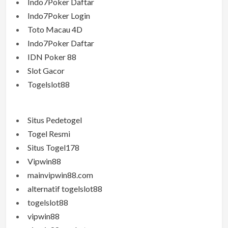
Indo7Poker Daftar
Indo7Poker Login
Toto Macau 4D
Indo7Poker Daftar
IDN Poker 88
Slot Gacor
Togelslot88
Situs Pedetogel
Togel Resmi
Situs Togel178
Vipwin88
mainvipwin88.com
alternatif togelslot88
togelslot88
vipwin88